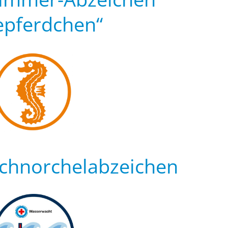
epferdchen“
chnorchel­abzeichen