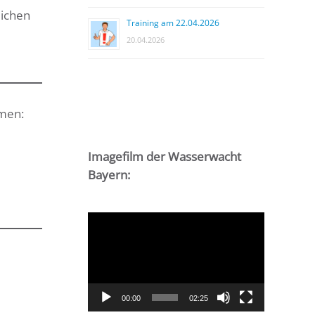
eichen
Training am 22.04.2026
20.04.2026
hmen:
Imagefilm der Wasserwacht
Bayern:
Video-
Player
00:00
02:25