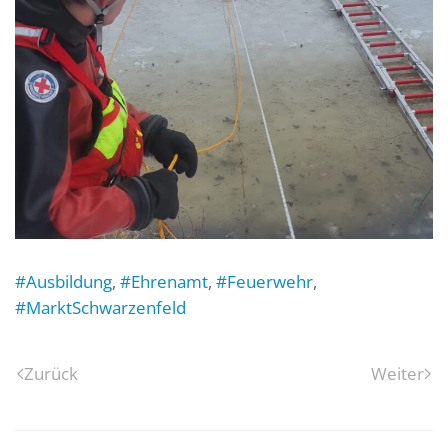
#Ausbildung
,
#Ehrenamt
,
#Feuerwehr
,
#MarktSchwarzenfeld
Zurück
Weiter