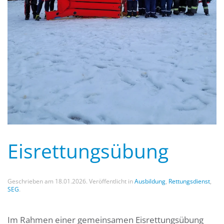
Eisrettungsübung
Geschrieben am
18.01.2026
. Veröffentlicht in
Ausbildung
,
Rettungsdienst
,
SEG
.
Im
Rahmen einer gemeinsamen Eisrettungsübung