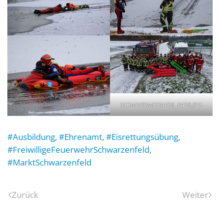
DCIM100MEDIADJI_0428.JPG
#Ausbildung
,
#Ehrenamt
,
#Eisrettungsübung
,
#FreiwilligeFeuerwehrSchwarzenfeld
,
#MarktSchwarzenfeld
Zurück
Weiter