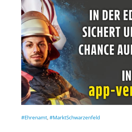
#Ehrenamt
,
#MarktSchwarzenfeld