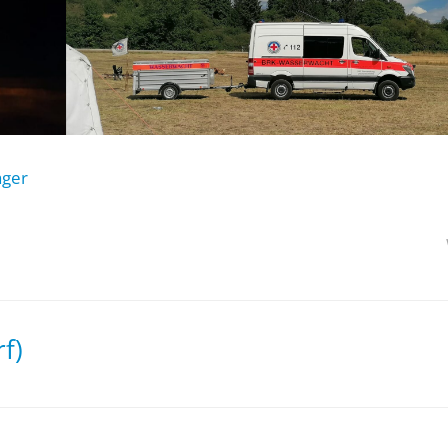
ager
f)