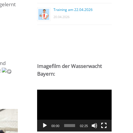
gelernt
Training am 22.04.2026
20.04.2026
und
Imagefilm der Wasserwacht
!
Bayern:
Video-
Player
00:00
02:25