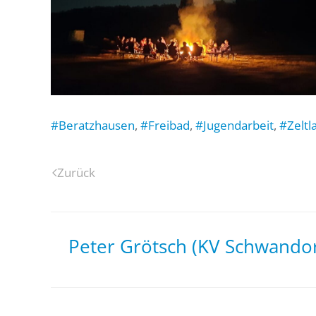
#Beratzhausen
,
#Freibad
,
#Jugendarbeit
,
#Zeltl
Zurück
Peter Grötsch (KV Schwandor